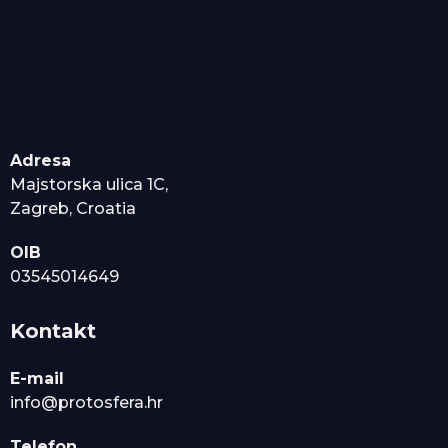
Adresa
Majstorska ulica 1C,
Zagreb, Croatia
OIB
03545014649
Kontakt
E-mail
info@protosfera.hr
Telefon