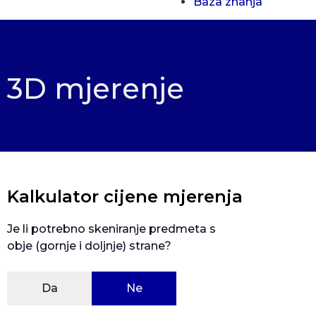
Baza znanja
3D mjerenje
Kalkulator cijene mjerenja
Je li potrebno skeniranje predmeta s
obje (gornje i doljnje) strane?
Da
Ne