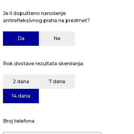
Je li dopušteno nanošenje
antirefleksivnog praha na predmet?
Da
Ne
Rok dostave rezultata skeniranja:
2 dana
7 dana
14 dana
Broj telefona